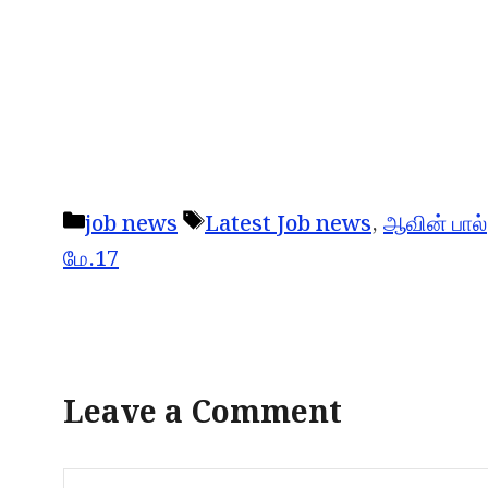
Categories
Tags
job news
Latest Job news
,
ஆவின் பால்
மே.17
Leave a Comment
Comment