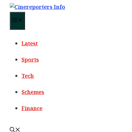
Skip
to
Menu
content
Latest
Sports
Tech
Schemes
Finance