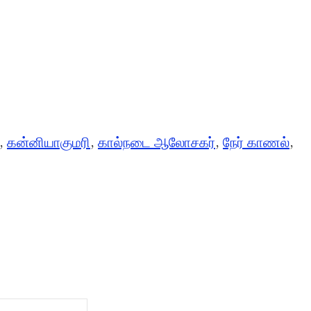
,
கன்னியாகுமரி
,
கால்நடை ஆலோசகர்
,
நேர் காணல்
,