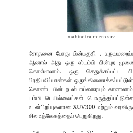
mahindira micro suv
சோதனை போது பின்பகுதி , ​​உருவமறைப
ஆனால் அது ஒரு ஸ்டம்பி பின்புற முனை
கொள்ளலாம். ஒரு செதுக்கப்பட்ட பின்
பிரதிபலிப்பான்கள் ஒருங்கிணைக்கப்பட்டுள
கொண்ட பின்புற ஸ்பாய்லரையும் காணலாம். 
டம்மி டெயில்லைட்கள் பொருத்தப்பட்டு
உடன்பிறப்புகளான XUV300 மற்றும் வரவிருக
சில உத்வேகத்தைப் பெறுகிறது.