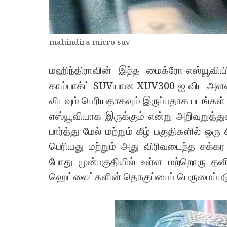
mahindira micro suv
மஹிந்திராவின் இந்த மைக்ரோ-எஸ்யூவி
காம்பாக்ட் SUVயான XUV300 ஐ விட அளவு ச
விடவும் பெரியதாகவும் இருப்பதாக படங்கள்
எஸ்யூவியாக இருக்கும் என்று அறிவுறுத்துகி
பார்த்து மேல் மற்றும் கீழ் பகுதிகளில் ஒரு
பெரியது மற்றும் அது விரிவடைந்த ச
போது முன்பகுதியில் உள்ள மற்றொரு த
ஹெட்லைட்களின் தொகுப்பைப் பெருமைப்படு