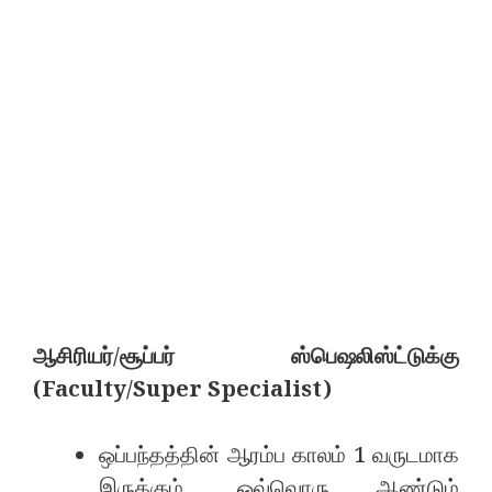
ஆசிரியர்/சூப்பர் ஸ்பெஷலிஸ்ட்டுக்கு
(Faculty/Super Specialist)
ஒப்பந்தத்தின் ஆரம்ப காலம் 1 வருடமாக
இருக்கும், ஒவ்வொரு ஆண்டும்