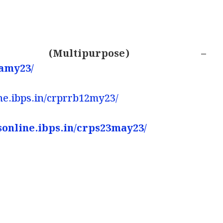
t (Multipurpose) –
oamy23/
ine.ibps.in/crprrb12my23/
psonline.ibps.in/crps23may23/