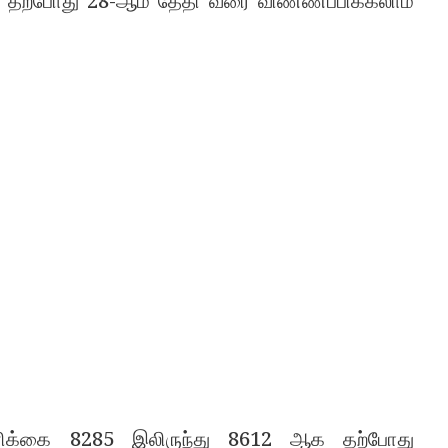
து தற்போது 28-ஆம் தேதி வரை விண்ணப்பிக்கலாம்
்
க்கை 8285 இலிருந்து 8612 ஆக தற்போது