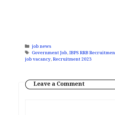
Categories
job news
Tags
Government Job
,
IBPS RRB Recruitmen
job vacancy
,
Recruitment 2023
Leave a Comment
Comment