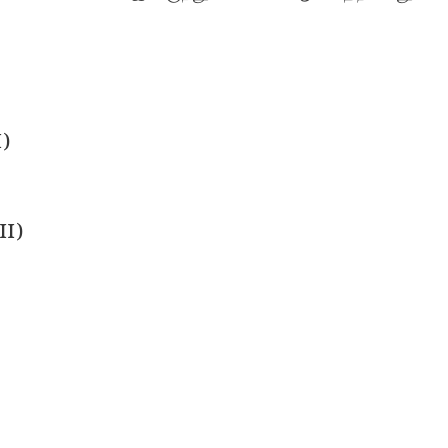
I)
II)