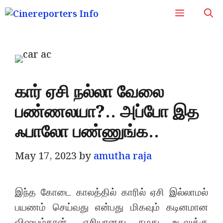
Skip
Menu
to
content
கார் ஏசி நல்லா வேலை
பண்ணலயா?.. அப்போ இத
ஃபாலோ பண்ணுங்க..
May 17, 2023
by
amutha raja
இந்த கோடை காலத்தில் காரில் ஏசி இல்லாமல்
பயணம் செய்வது என்பது மிகவும் கடினமான
விஷயம்தான். ஏசியானது நமது உடலுக்கு