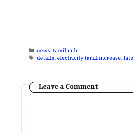
Categories
news
,
tamilnadu
Tags
details
,
electricity tariff increase
,
lat
Leave a Comment
Comment