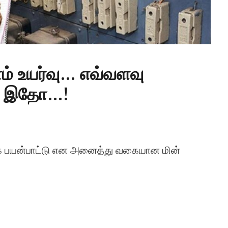
ம் உயர்வு… எவ்வளவு
ம் இதோ…!
வணிக பயன்பாட்டு என அனைத்து வகையான மின்