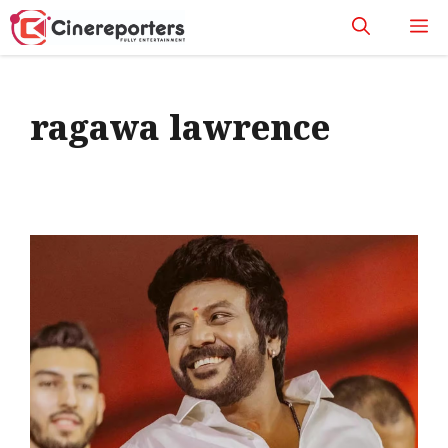
Skip
M
to
content
ragawa lawrence