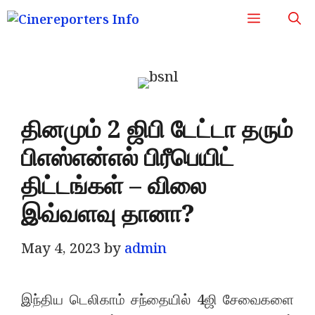
Skip
Menu
to
content
தினமும் 2 ஜிபி டேட்டா தரும்
பிஎஸ்என்எல் பிரீபெயிட்
திட்டங்கள் – விலை
இவ்வளவு தானா?
May 4, 2023
by
admin
இந்திய டெலிகாம் சந்தையில் 4ஜி சேவைகளை