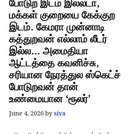
போடுற இடம் இல்லடா,
மக்கள் குறையை கேக்குற
இடம். கேமரா முன்னாடி
கத்துறவன் எல்லாம் லீடர்
இல்ல… அமைதியா
ஆட்டத்தை கவனிச்சு,
சரியான நேரத்துல ஸ்கெட்ச்
போடுறவன் தான்
உண்மையான ‘ரூலர்’
June 4, 2026
by
siva