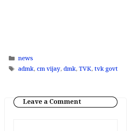
Categories
news
Tags
admk
,
cm vijay
,
dmk
,
TVK
,
tvk govt
Leave a Comment
Comment